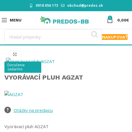
0918 056 173
obchod@predos.sk
0
MENU
0,00
€
NAKUPOVAŤ
Click to enlarge
Doručenie
zadarmo
VYORÁVACÍ PLUH AGZAT
Otázky na predajcu
Vyorávací pluh AGZAT