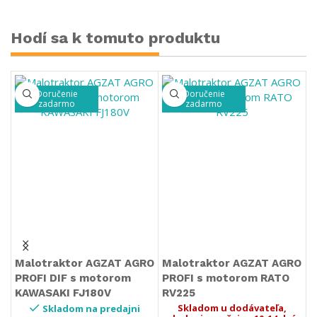
Hodí sa k tomuto produktu
Doručenie
Doručenie
zadarmo
zadarmo
Malotraktor AGZAT AGRO
Malotraktor AGZAT AGRO
M
PROFI DIF s motorom
PROFI s motorom RATO
P
KAWASAKI FJ180V
RV225
Y
Skladom u dodávateľa,
Skladom na predajni