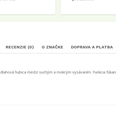
RECENZIE (0)
O ZNAČKE
DOPRAVA A PLATBA
dlahová hubica medzi suchým a mokrým vysávaním. Funkcia fúkania.