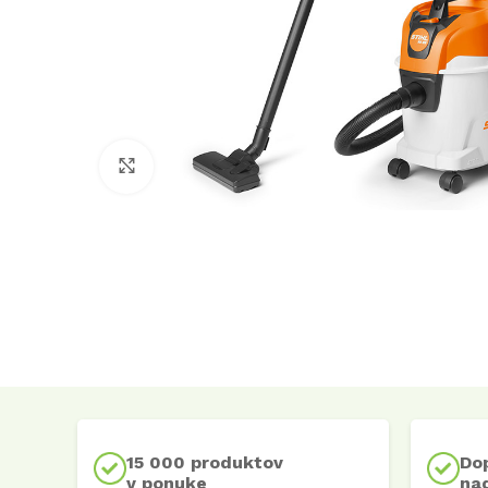
Click to enlarge
15 000 produktov
Do
v ponuke
nad