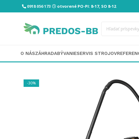
0918 056 173
otvorené PO-PI: 8-17, SO 8-12
O NÁS
ZÁHRADA
BÝVANIE
SERVIS STROJOV
REFEREN
-30%