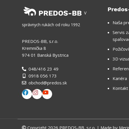
Predos
V
Naša pr
správnych rukách od roku 1992
Servis z
spaľova
PREDOS-BB, s.r.o.
Kremnička 8
Požičov
974 01 Banská Bystrica
3D vizua
Referen
048/416 23 49
0918 056 173
Kariéra
obchod@predos.sk
Kontakt
Copyright 2026 PREDOS-BB, s.r.o. | Made by
Meri