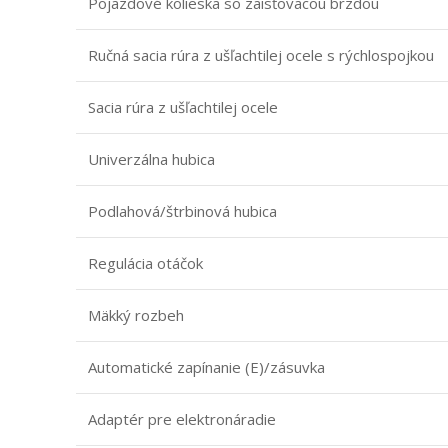
Pojazdové kolieska so zaisťovacou brzdou
Ručná sacia rúra z ušľachtilej ocele s rýchlospojkou
Sacia rúra z ušľachtilej ocele
Univerzálna hubica
Podlahová/štrbinová hubica
Regulácia otáčok
Mäkký rozbeh
Automatické zapínanie (E)/zásuvka
Adaptér pre elektronáradie