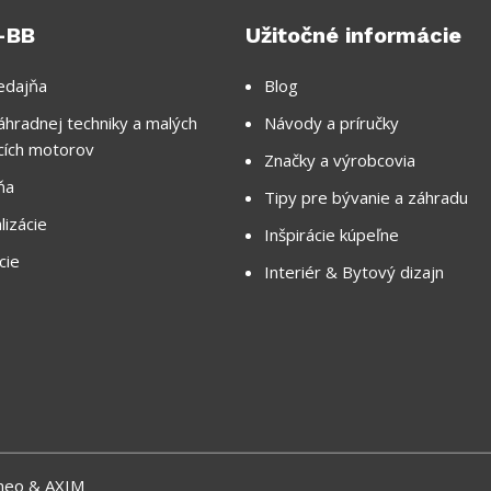
-BB
Užitočné informácie
edajňa
Blog
áhradnej techniky a malých
Návody a príručky
cích motorov
Značky a výrobcovia
ňa
Tipy pre bývanie a záhradu
lizácie
Inšpirácie kúpeľne
cie
Interiér & Bytový dizajn
neo &
AXIM