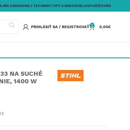
AJŇA ZÁHRADNEJ TECHNIKY
TIPY A NÁVODY
BLOG
POŽIČOVŇA
0
PRIHLÁSIŤ SA / REGISTROVAŤ
0,00
€
 33 NA SUCHÉ
IE, 1400 W
33