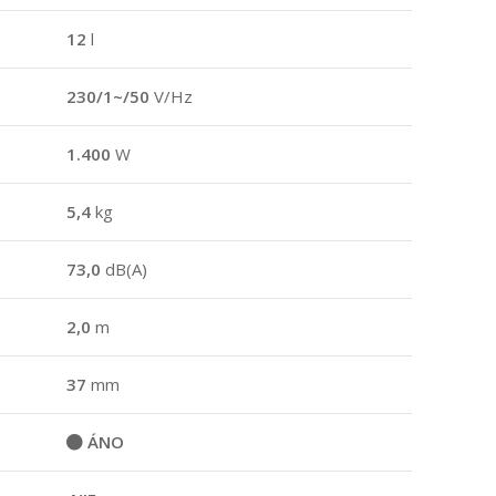
12
l
230/1~/50
V/Hz
1.400
W
5,4
kg
73,0
dB(A)
2,0
m
37
mm
ÁNO