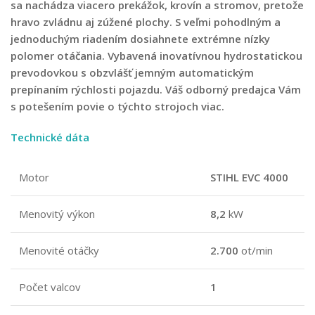
sa nachádza viacero prekážok, krovín a stromov, pretože
hravo zvládnu aj zúžené plochy. S veľmi pohodlným a
jednoduchým riadením dosiahnete extrémne nízky
polomer otáčania. Vybavená inovatívnou hydrostatickou
prevodovkou s obzvlášť jemným automatickým
prepínaním rýchlosti pojazdu. Váš odborný predajca Vám
s potešením povie o týchto strojoch viac.
Technické dáta
Motor
STIHL EVC 4000
Menovitý výkon
8,2
kW
Menovité otáčky
2.700
ot/min
Počet valcov
1