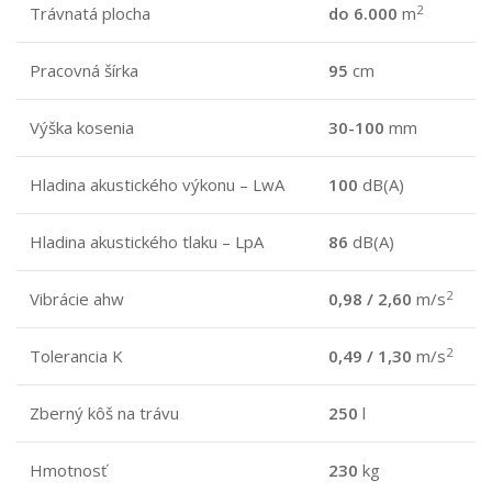
2
Trávnatá plocha
do 6.000
m
Pracovná šírka
95
cm
Výška kosenia
30-100
mm
Hladina akustického výkonu – LwA
100
dB(A)
Hladina akustického tlaku – LpA
86
dB(A)
2
Vibrácie ahw
0,98 / 2,60
m/s
2
Tolerancia K
0,49 / 1,30
m/s
Zberný kôš na trávu
250
l
Hmotnosť
230
kg