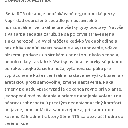
DOPRAVA A PLATBA
Séria RT5 obsahuje neočakávané ergonomické prvky.
Napríklad odpružené sedadlo je nastaviteľné
horizontálne i vertikálne pre všetky typy postavy. Navyše
sivá farba sedadla zaručí, že sa po chvíli strávenej na
slnku nerozpáli, a Vy si môžete kedykoľvek pohodlne a
bez obáv sadnúť. Nastupovanie a vystupovanie, vďaka
nízkemu podvozku a širokému priestoru okolo sedadla,
nebolo nikdy tak ľahké. Všetky ovládacie prvky sú priamo
po ruke: spojka žacieho noža, vyťahovacia páka pre
vyprázdnenie koša i centrálne nastavenie výšky kosenia s
aretáciou proti samovoľnej zmene nastavenia. Páka
zmeny pojazdu vpred/vzad je dokonca rovno pri volante.
Jednopedálové ovládanie a priame napojenie volantu na
nápravu zabezpečujú predtým nedosiahnuteľný komfort
pri jazde, manipulácii a samozrejme aj pri samotnom
kosení. Záhradné traktory Série RT5 sa obzvlášť hodia do
terénu, kde