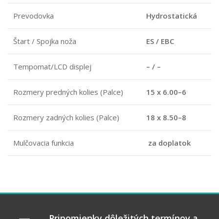
Prevodovka
Hydrostatická
Štart / Spojka noža
ES / EBC
Tempomat/LCD displej
– / –
Rozmery predných kolies (Palce)
15 x 6.00–6
Rozmery zadných kolies (Palce)
18 x 8.50–8
Mulčovacia funkcia
za doplatok
Pripomienky dôležitých termínov a