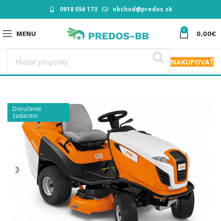
0918 056 173
obchod@predos.sk
0
MENU
0,00
€
NAKUPOVAŤ
Doručenie
zadarmo