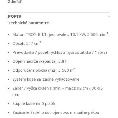
Zdieľať:
POPIS
Technické parametre
Motor: TROY-BILT, jednovalec, 10,1 kW, 2 600 min-¹
Obsah: 547 cm³
Prevodovka / počet rýchlostí: hydrostatická / 1 (p/z)
Objem nádrže (kapacita): 3,8 l
Odporúčaná plocha (m2): 3 500 m²
Systém kosenia: zadné vyhadzovanie
Záber / výška kosenia (min. – max.): 92 cm / 30-95
mm
Stupne kosenia: 5 polôh
Zapínanie žacieho ústrojenstva: manuálne pákou