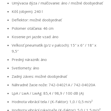
Umývacia dýza / mulčovanie: áno / možné doobjednať
Kôš (objem): 240 l
Deflektor: možné doobjednať
Polomer otáčania: 46 cm
Kosenie pri jazde vzad: áno
Veľkosť pneumatík (p/z v palcoch): 15″ x 6″ / 18″ x
9,5″
Predný nárazník: áno
Svetlomety: áno
Zadný záves: možné doobjednať
Náhradné žacie nože: 742-04021A / 742-04020A
LpA / LwA / LwAg: 85,4 / 98,9 / 100 dB (A)
Hodnota vibrácií tela / (K-Faktor): 1,0 / 0,5 m/s²
Hodnota vibrácií ruka/paže (K-Faktor): 5,0 / 1,5 m/s²