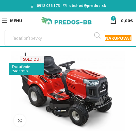
0918 056 173
obchod@predos.sk
0
MENU
0,00
€
NAKUPOVAŤ
SOLD OUT
Doručenie
zadarmo
Click to enlarge