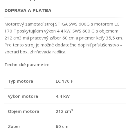
DOPRAVA A PLATBA
Motorový zametací stroj STIGA SWS 600G s motorom LC
170 F poskytujúcim výkon 4,4 kW. SWS 600 G s objemom
212 cm3 má pracovný záber 60 cm a priemer kefy 35,5 cm.
Pre tento stroj je možné dodatočne doplniť príslušenstvo –
zberací box, zhrňovacia radlica.
Technické parametre
Typ motora
LC 170 F
Výkon motora
4.4 kW
Objem motora
212 cm³
Záber
60 cm