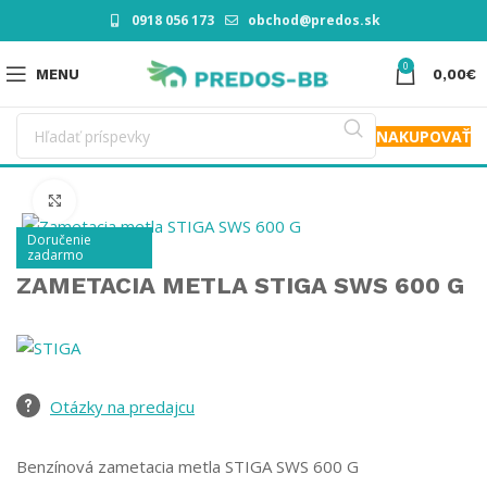
0918 056 173
obchod@predos.sk
0
MENU
0,00
€
NAKUPOVAŤ
Click to enlarge
Doručenie
zadarmo
ZAMETACIA METLA STIGA SWS 600 G
Otázky na predajcu
Benzínová zametacia metla STIGA SWS 600 G