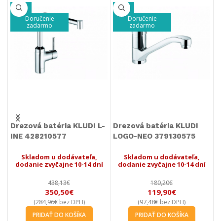
-20%
-33%
Doručenie
Doručenie
zadarmo
zadarmo
Drezová batéria KLUDI L-
Drezová batéria KLUDI
D
INE 428210577
LOGO-NEO 379130575
L
Skladom u dodávateľa,
Skladom u dodávateľa,
dodanie zvyčajne 10-14 dní
dodanie zvyčajne 10-14 dní
438,13
€
180,20
€
350,50
€
119,90
€
284,96
€
97,48
€
(
bez DPH)
(
bez DPH)
PRIDAŤ DO KOŠÍKA
PRIDAŤ DO KOŠÍKA