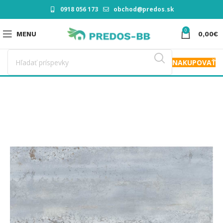
0918 056 173
obchod@predos.sk
0
MENU
0,00
€
NAKUPOVAŤ