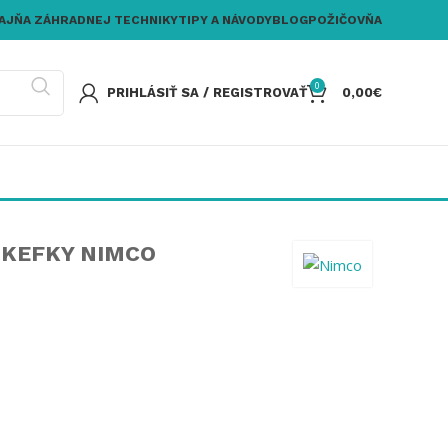
AJŇA ZÁHRADNEJ TECHNIKY
TIPY A NÁVODY
BLOG
POŽIČOVŇA
0
PRIHLÁSIŤ SA / REGISTROVAŤ
0,00
€
 KEFKY NIMCO