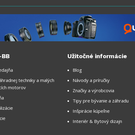
-BB
Užitočné informácie
edajňa
Blog
áhradnej techniky a malých
Návody a príručky
cích motorov
Značky a výrobcovia
ňa
Tipy pre bývanie a záhradu
lizácie
Inšpirácie kúpeľne
cie
Interiér & Bytový dizajn