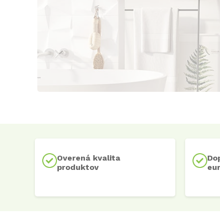
Overená kvalita
Do
produktov
eu