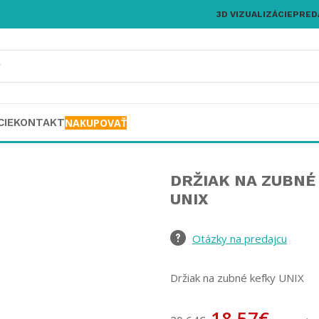
3D VIZUALIZÁCIE
PRED
CIE
KONTAKT
NAKUPOVAŤ
DRŽIAK NA ZUBNÉ
UNIX
Otázky na predajcu
Držiak na zubné kefky UNIX
18,57
€