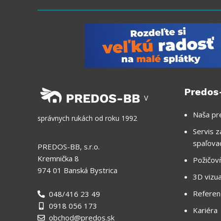
Predos
V
Naša pr
správnych rukách od roku 1992
Servis z
spaľova
PREDOS-BB, s.r.o.
Kremnička 8
Požičov
974 01 Banská Bystrica
3D vizua
Referen
048/416 23 49
0918 056 173
Kariéra
obchod@predos.sk