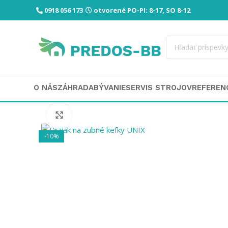
0918 056 173
otvorené PO-PI: 8-17, SO 8-12
O NÁS
ZÁHRADA
BÝVANIE
SERVIS STROJOV
REFEREN
Click to enlarge
-10%