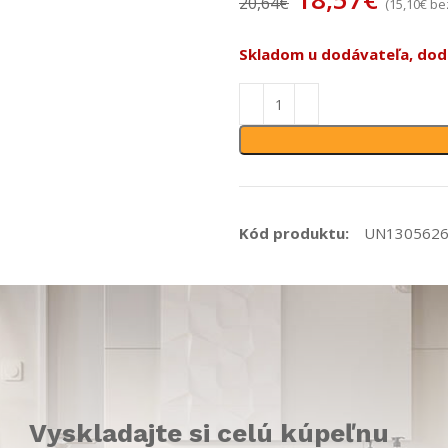
20,64
€
(
15,10
€
be
Skladom u dodávateľa, doda
Kód produktu:
UN130562
Vyskladajte si celú kúpeľnu