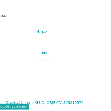
TBA
Nimco
Unix
Doručenie zadarmo
-2%