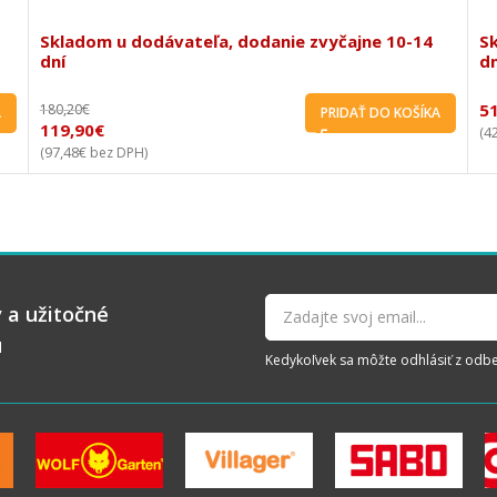
Skladom u dodávateľa, dodanie zvyčajne 10-14
S
dní
dn
5
180,20
€
A
PRIDAŤ DO KOŠÍKA
119,90
€
4
(
97,48
€
(
bez DPH)
 a užitočné
u
Kedykoľvek sa môžte odhlásiť z odberu