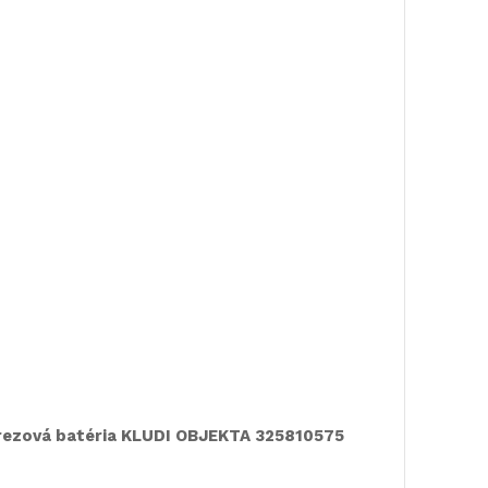
Doručeni
rezová batéria KLUDI OBJEKTA 325810575
LAUFEN P
matná