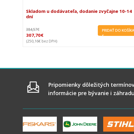
Skladom u dodávateľa, dodanie zvyčajne 10-14
dní
384,57
€
PRIDAŤ DO KOŠÍK
307,70
€
250,16
€
(
bez DPH)
Pripomienky dôležitých termínov
informácie pre bývanie i záhrad