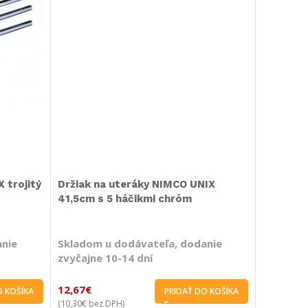
 trojitý
Držiak na uteráky NIMCO UNIX
41,5cm s 5 háčikmi chróm
anie
Skladom u dodávateľa, dodanie
zvyčajne 10-14 dní
12,67
€
O KOŠÍKA
PRIDAŤ DO KOŠÍKA
10,30
€
(
bez DPH)