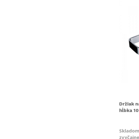
Držiak n
hĺbka 1
Skladom
zvyčajne