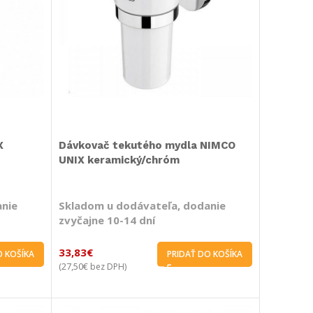
X
Dávkovač tekutého mydla NIMCO
UNIX keramický/chróm
anie
Skladom u dodávateľa, dodanie
zvyčajne 10-14 dní
33,83
€
O KOŠÍKA
PRIDAŤ DO KOŠÍKA
27,50
€
(
bez DPH)