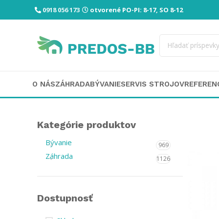
0918 056 173
otvorené PO-PI: 8-17, SO 8-12
O NÁS
ZÁHRADA
BÝVANIE
SERVIS STROJOV
REFEREN
Kategórie produktov
Bývanie
969
Záhrada
1126
Dostupnosť