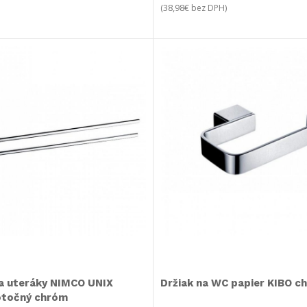
38,98
€
(
bez DPH)
na uteráky NIMCO UNIX
Držiak na WC papier KIBO c
 otočný chróm