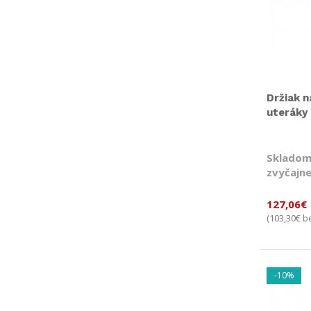
Držiak n
uteráky
Skladom
zvyčajne
127,06
€
103,30
€
(
be
-10%