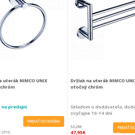
na uterák NIMCO UNIX
Držiak na uterák NIMCO UNIX
 chróm
otočný chróm
 na predajni
Skladom u dodávateľa, dod
zvyčajne 10-14 dní
PRIDAŤ DO KOŠÍKA
53,28
€
PRIDAŤ D
47,95
€
 DPH)