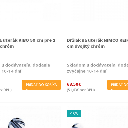
a uterák KIBO 50 cm pre 2
Držiak na uterák NIMCO KEI
 chróm
cm dvojitý chróm
 u dodávateľa, dodanie
Skladom u dodávateľa, dod
 10-14 dní
zvyčajne 10-14 dní
63,50
€
PRIDAŤ DO KOŠÍKA
PRIDAŤ D
51,63
€
z DPH)
(
bez DPH)
-10%