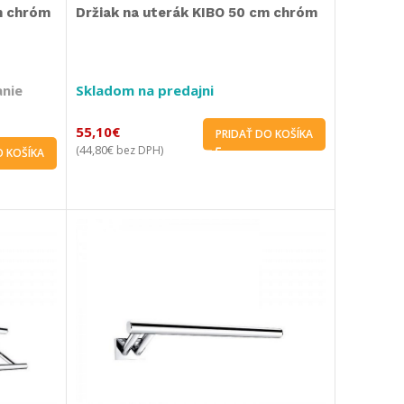
m chróm
Držiak na uterák KIBO 50 cm chróm
anie
Skladom na predajni
55,10
€
PRIDAŤ DO KOŠÍKA
44,80
€
(
bez DPH)
O KOŠÍKA