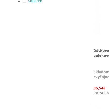
Skladom
Dávkova
celokov
Skladom
zvyčajne
35,54
€
28,89
€
(
bez