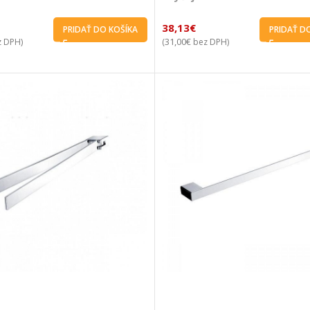
38,13
€
PRIDAŤ DO KOŠÍKA
PRIDAŤ D
31,00
€
 DPH)
(
bez DPH)