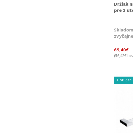
Držiak 
pre 2 u
Skladom
zvyčajne
69,40
€
56,42
€
(
bez
Doručeni