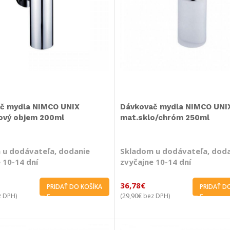
č mydla NIMCO UNIX
Dávkovač mydla NIMCO UNI
ový objem 200ml
mat.sklo/chróm 250ml
 u dodávateľa, dodanie
Skladom u dodávateľa, dod
 10-14 dní
zvyčajne 10-14 dní
36,78
€
PRIDAŤ DO KOŠÍKA
PRIDAŤ D
29,90
€
 DPH)
(
bez DPH)