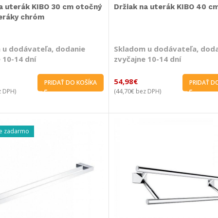
na uterák KIBO 30 cm otočný
Držiak na uterák KIBO 40 c
teráky chróm
 u dodávateľa, dodanie
Skladom u dodávateľa, dod
 10-14 dní
zvyčajne 10-14 dní
54,98
€
PRIDAŤ DO KOŠÍKA
PRIDAŤ D
44,70
€
 DPH)
(
bez DPH)
e zadarmo