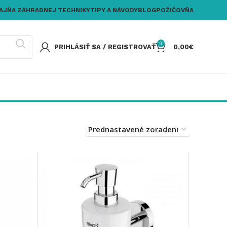
AJŇA ZÁHRADNEJ TECHNIKY
TIPY A NÁVODY
BLOG
POŽIČOVŇA
0
PRIHLÁSIŤ SA / REGISTROVAŤ
0,00
€