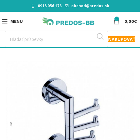
0918 056 173
obchod@predos.sk
0
MENU
0,00
€
NAKUPOVAŤ