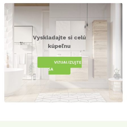
Vyskladajte si celú
kúpeľnu
VIZUALIZUJTE
SA