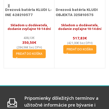
Drezová batéria KLUDI L-
Drezová batéria KLUDI
L
INE 428210577
OBJEKTA 325810575
W
8
Skladom u dodávateľa,
Skladom u dodávateľa,
dodanie zvyčajne 10-14 dní
dodanie zvyčajne 10-14 dní
517,83
€
438,13
€
350,50
€
421,00
€
(
bez DPH)
284,96
€
(
bez DPH)
PRIDAŤ DO KOŠÍKA
PRIDAŤ DO KOŠÍKA
Pripomienky dôležitých termínov a
užitočné informácie pre bývanie i