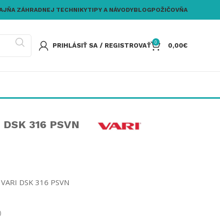
AJŇA ZÁHRADNEJ TECHNIKY
TIPY A NÁVODY
BLOG
POŽIČOVŇA
0
PRIHLÁSIŤ SA / REGISTROVAŤ
0,00
€
 DSK 316 PSVN
a VARI DSK 316 PSVN
)