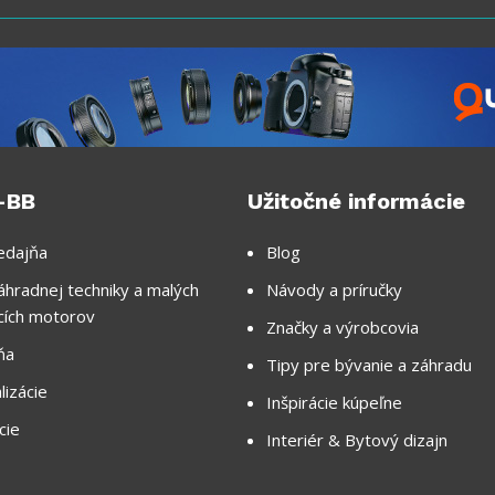
-BB
Užitočné informácie
edajňa
Blog
áhradnej techniky a malých
Návody a príručky
cích motorov
Značky a výrobcovia
ňa
Tipy pre bývanie a záhradu
lizácie
Inšpirácie kúpeľne
cie
Interiér & Bytový dizajn