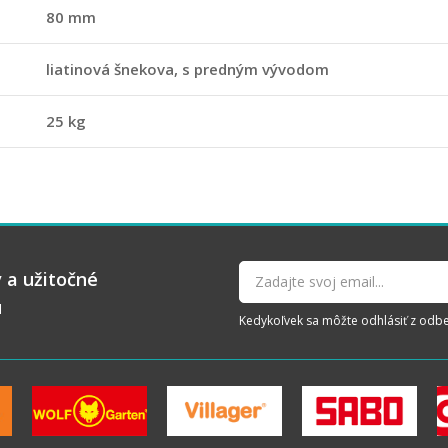
80 mm
liatinová šnekova, s predným vývodom
25 kg
 a užitočné
u
Kedykoľvek sa môžte odhlásiť z odberu