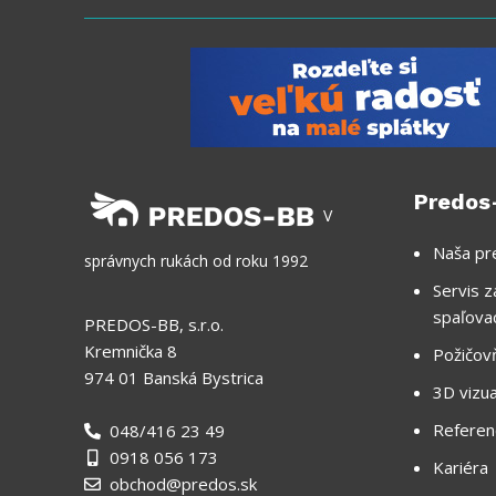
Predos
V
Naša pr
správnych rukách od roku 1992
Servis z
spaľova
PREDOS-BB, s.r.o.
Kremnička 8
Požičov
974 01 Banská Bystrica
3D vizua
Referen
048/416 23 49
0918 056 173
Kariéra
obchod@predos.sk