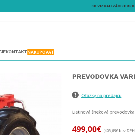
3D VIZUALIZÁCIE
PRED
CIE
KONTAKT
NAKUPOVAŤ
PREVODOVKA VARI
Otázky na predajcu
Liatinová šneková prevodovk
499,00
€
(
405,69
€
bez DPH