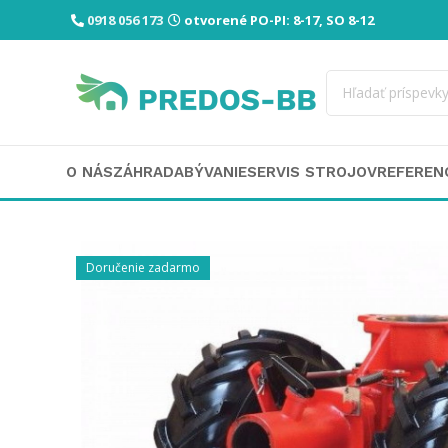
0918 056 173
otvorené PO-PI: 8-17, SO 8-12
O NÁS
ZÁHRADA
BÝVANIE
SERVIS STROJOV
REFEREN
Doručenie zadarmo