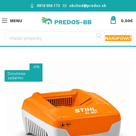
0918 056 173
obchod@predos.sk
0
MENU
0,00
€
NAKUPOVAŤ
-20%
Doručenie
zadarmo