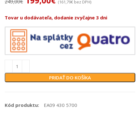
199,00
€
249,00
€
(
161,79
€
bez DPH)
Tovar u dodávateľa, dodanie zvyčajne 3 dni
PRIDAŤ DO KOŠÍKA
Kód produktu:
EA09 430 5700