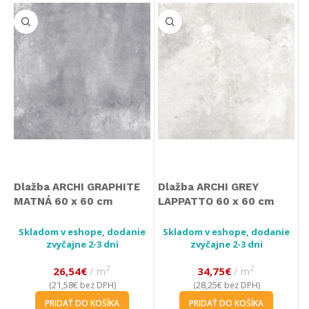
Dlažba ARCHI GRAPHITE
Dlažba ARCHI GREY
MATNÁ 60 x 60 cm
LAPPATTO 60 x 60 cm
Skladom v eshope, dodanie
Skladom v eshope, dodanie
zvyčajne 2-3 dni
zvyčajne 2-3 dni
2
2
26,54
€
m
34,75
€
m
21,58
€
28,25
€
(
bez DPH)
(
bez DPH)
PRIDAŤ DO KOŠÍKA
PRIDAŤ DO KOŠÍKA