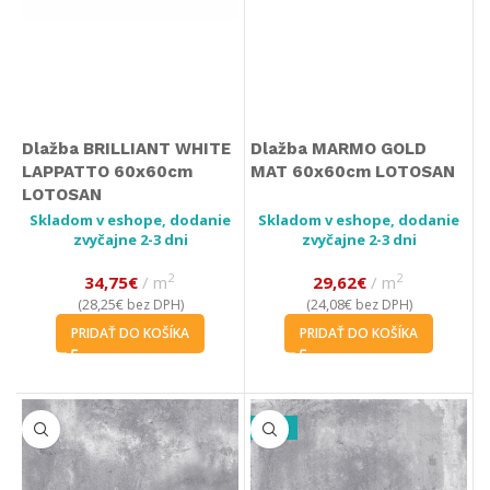
Dlažba BRILLIANT WHITE
Dlažba MARMO GOLD
LAPPATTO 60x60cm
MAT 60x60cm LOTOSAN
LOTOSAN
Skladom v eshope, dodanie
Skladom v eshope, dodanie
zvyčajne 2-3 dni
zvyčajne 2-3 dni
2
2
34,75
€
m
29,62
€
m
28,25
€
24,08
€
(
bez DPH)
(
bez DPH)
PRIDAŤ DO KOŠÍKA
PRIDAŤ DO KOŠÍKA
-10%