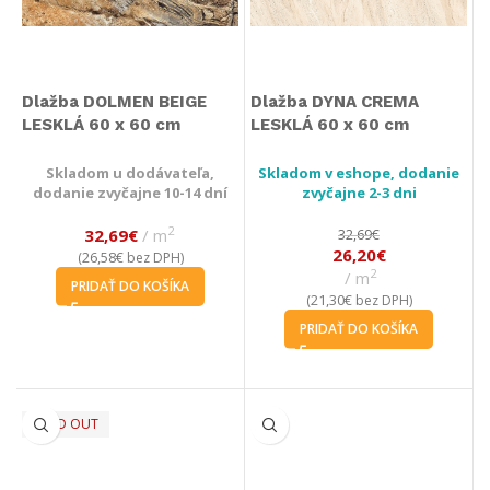
Dlažba DOLMEN BEIGE
Dlažba DYNA CREMA
LESKLÁ 60 x 60 cm
LESKLÁ 60 x 60 cm
Skladom u dodávateľa,
Skladom v eshope, dodanie
dodanie zvyčajne 10-14 dní
zvyčajne 2-3 dni
2
32,69
€
m
32,69
€
26,20
€
26,58
€
(
bez DPH)
2
m
PRIDAŤ DO KOŠÍKA
21,30
€
(
bez DPH)
PRIDAŤ DO KOŠÍKA
SOLD OUT