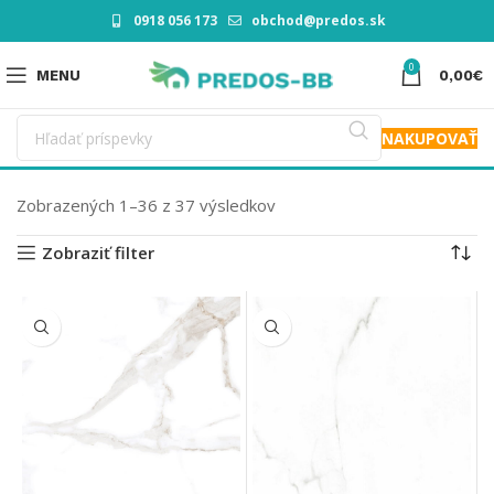
0918 056 173
obchod@predos.sk
0
MENU
0,00
€
NAKUPOVAŤ
Zobrazených 1–36 z 37 výsledkov
Zobraziť filter