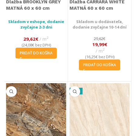
Dlažba BROOKLYN GREY
Dlažba CARRARA WHITE
MATNÁ 60 x 60 cm
MATNÁ 60 x 60 cm
Skladom v eshope, dodanie
Skladom u dodávateľa,
zvyčajne 2-3 dni
dodanie zvyčajne 10-14 dní
2
29,62
€
m
29,62
€
19,99
€
24,08
€
(
bez DPH)
2
m
PRIDAŤ DO KOŠÍKA
16,25
€
(
bez DPH)
PRIDAŤ DO KOŠÍKA
-20%