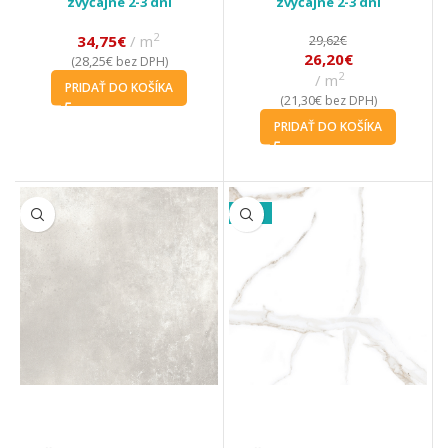
zvyčajne 2-3 dni
zvyčajne 2-3 dni
2
34,75
€
m
29,62
€
26,20
€
28,25
€
(
bez DPH)
2
m
PRIDAŤ DO KOŠÍKA
21,30
€
(
bez DPH)
PRIDAŤ DO KOŠÍKA
-33%