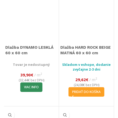
Dlažba DYNAMO LESKLÁ
Dlažba HARD ROCK BEIGE
60 x 60 cm
MATNÁ 60 x 60 cm
Tovar je nedostupný
Skladom v eshope, dodanie
zvyčajne 2-3 dni
2
39,90
€
m
2
29,62
€
m
32,44
€
(
bez DPH)
24,08
€
(
bez DPH)
VIAC INFO
PRIDAŤ DO KOŠÍKA