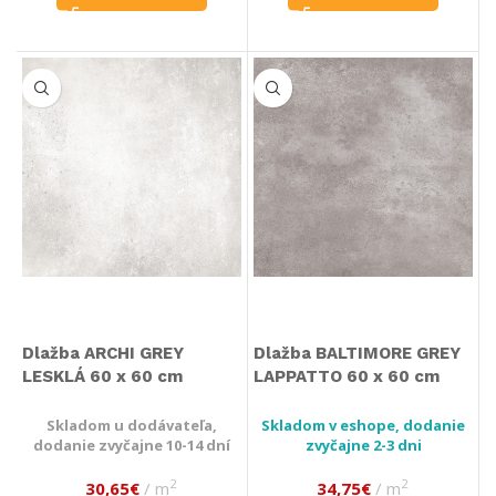
Dlažba ARCHI GREY
Dlažba BALTIMORE GREY
LESKLÁ 60 x 60 cm
LAPPATTO 60 x 60 cm
Skladom u dodávateľa,
Skladom v eshope, dodanie
dodanie zvyčajne 10-14 dní
zvyčajne 2-3 dni
2
2
30,65
€
m
34,75
€
m