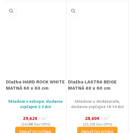
Dlažba HARD ROCK WHITE
Dlažba LASTRA BEIGE
MATNÁ 60 x 60 cm
MATNÁ 60 x 60 cm
Skladom v eshope, dodanie
Skladom u dodávateľa,
zvyčajne 2-3 dni
dodanie zvyčajne 10-14 dní
2
2
29,62
€
m
28,60
€
m
24,08
€
23,25
€
(
bez DPH)
(
bez DPH)
PRIDAŤ DO KOŠÍKA
PRIDAŤ DO KOŠÍKA