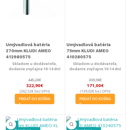
Umývadlová batéria
Umývadlová batéria
270mm KLUDI AMEO
75mm KLUDI AMEO
412980575
410280575
Skladom u dodávateľa,
Skladom u dodávateľa,
dodanie zvyčajne 10-14 dní
dodanie zvyčajne 10-14 dní
445,26
€
309,96
€
322,90
€
171,00
€
262,52
€
139,02
€
(
bez DPH)
(
bez DPH)
PRIDAŤ DO KOŠÍKA
PRIDAŤ DO KOŠÍKA
-49%
-41%