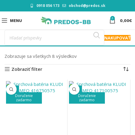
0918 056 173
obchod@predos.sk
0
MENU
0,00
€
NAKUPOVAŤ
Zobrazuje sa všetkych 8 výsledkov
Zobraziť filter
-49%
-49%
Doručenie
Doručenie
zadarmo
zadarmo