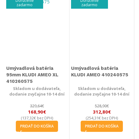
Doručenie
Doručenie
zadarmo
zadarmo
Umývadlová batéria
Umývadlová batéria
95mm KLUDI AMEO XL
KLUDI AMEO 410240575
410260575
Skladom u dodávateľa,
Skladom u dodávateľa,
dodanie zvyčajne 10-14 dní
dodanie zvyčajne 10-14 dní
329,64
€
528,90
€
168,90
€
312,80
€
137,32
€
254,31
€
(
bez DPH)
(
bez DPH)
PRIDAŤ DO KOŠÍKA
PRIDAŤ DO KOŠÍKA