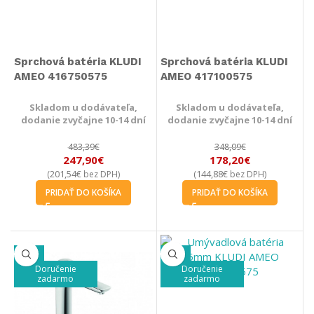
Sprchová batéria KLUDI
Sprchová batéria KLUDI
AMEO 416750575
AMEO 417100575
Skladom u dodávateľa,
Skladom u dodávateľa,
dodanie zvyčajne 10-14 dní
dodanie zvyčajne 10-14 dní
483,39
€
348,09
€
247,90
€
178,20
€
201,54
€
144,88
€
(
bez DPH)
(
bez DPH)
PRIDAŤ DO KOŠÍKA
PRIDAŤ DO KOŠÍKA
-27%
-45%
Doručenie
Doručenie
zadarmo
zadarmo