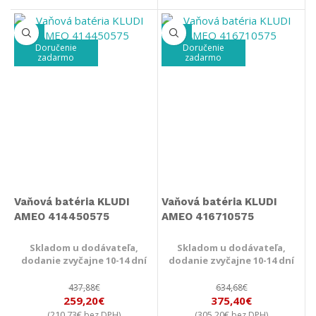
-41%
-41%
Doručenie
Doručenie
zadarmo
zadarmo
Vaňová batéria KLUDI
Vaňová batéria KLUDI
AMEO 414450575
AMEO 416710575
Skladom u dodávateľa,
Skladom u dodávateľa,
dodanie zvyčajne 10-14 dní
dodanie zvyčajne 10-14 dní
437,88
€
634,68
€
259,20
€
375,40
€
210,73
€
305,20
€
(
bez DPH)
(
bez DPH)