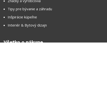
Značky a výrobcovia
Tipy pre bývanie a záhradu
Inšpirácie kúpeľne
Interiér & Bytový dizajn
Všetko o nákupe
Často kladené otázky
Prečo nakupovať v PREDOS-BB
Spôsoby dopravy a ceny doručenia
Obchodné podmienky
Ochrana osobných údajov
Reklamácia
Ako nakupovať na splátky