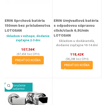
ERIN Sprchová batéria
ERIN Umývadlová batéria
150mm bez príslušenstva
s odpadovou súpravou
LOTOSAN
click/clack 6,9l/min
LOTOSAN
Skladom v eshope, dodanie
zvyčajne 2-3 dni
Skladom u dodávateľa,
dodanie zvyčajne 10-14 dní
107,56
€
87,45
€
118,42
€
(
bez DPH)
96,28
€
(
bez DPH)
PRIDAŤ DO KOŠÍKA
PRIDAŤ DO KOŠÍKA
Doručenie
zadarmo