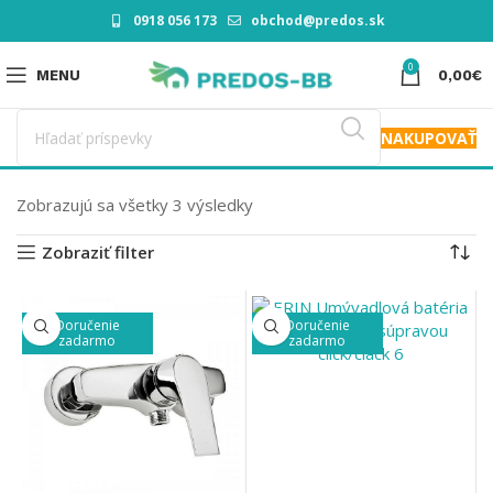
0918 056 173
obchod@predos.sk
0
MENU
0,00
€
NAKUPOVAŤ
Zobrazujú sa všetky 3 výsledky
Zobraziť filter
Doručenie
Doručenie
zadarmo
zadarmo