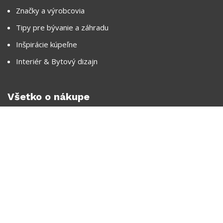
Značky a výrobcovia
Tipy pre bývanie a záhradu
Inšpirácie kúpeľne
Interiér & Bytový dizajn
Všetko o nákupe
Často kladené otázky
Prečo nakupovať v PREDOS-BB
Spôsoby dopravy a ceny doručenia
Obchodné podmienky
Ochrana osobných údajov
Reklamácia
Ako nakupovať na splátky