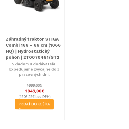
Záhradný traktor STIGA
Combi 166 – 66 cm (1066
HQ) | Hydrostatický
pohon | 2T0070481/ST2
Skladom u dodávateľa.
Expedujeme zvyčajne do 3
pracovných dní.
1999,00
€
1849,00
€
1503,25
€
(
bez DPH)
PRIDAŤ DO KOŠÍKA