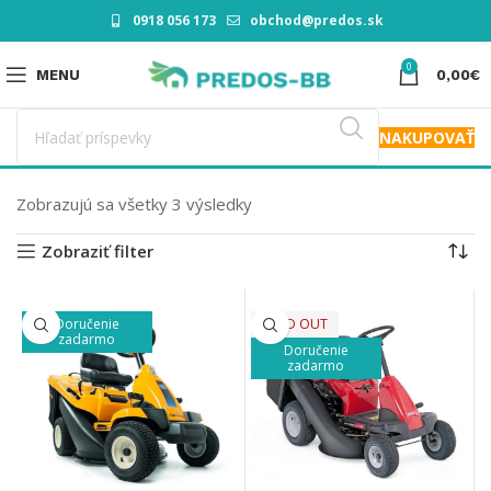
0918 056 173
obchod@predos.sk
0
MENU
0,00
€
NAKUPOVAŤ
Zobrazujú sa všetky 3 výsledky
Zobraziť filter
Doručenie
SOLD OUT
zadarmo
Doručenie
zadarmo