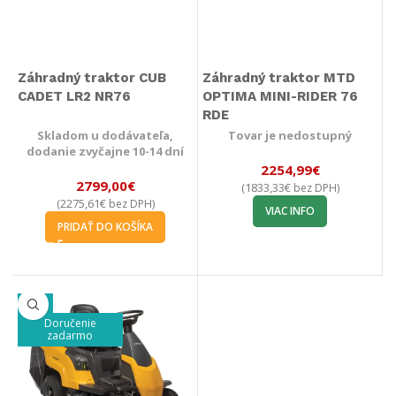
Záhradný traktor CUB
Záhradný traktor MTD
CADET LR2 NR76
OPTIMA MINI-RIDER 76
RDE
Skladom u dodávateľa,
Tovar je nedostupný
dodanie zvyčajne 10-14 dní
2254,99
€
2799,00
€
1833,33
€
(
bez DPH)
2275,61
€
(
bez DPH)
VIAC INFO
PRIDAŤ DO KOŠÍKA
-8%
Doručenie
zadarmo